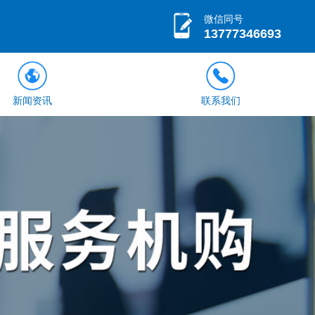
微信同号
13777346693
新闻资讯
联系我们