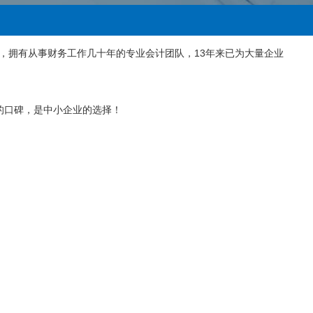
机构，拥有从事财务工作几十年的专业会计团队，13年来已为大量企业
的口碑，是中小企业的选择！