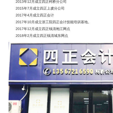
2013年12月成立四正柯桥分公司
2015年7月成立四正上虞分公司
2017年4月成立四正会计
2017年10月成立浙工院四正会计技能培训基地。
2017年12月成立四正钱清袍江网点
2018年2月成立四正钱清城东网点