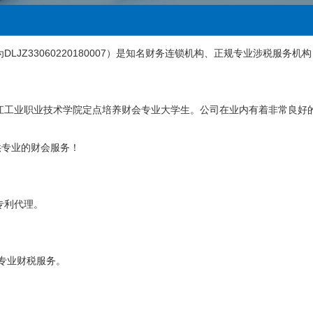
Z33060220180007）是知名财务连锁机构、正规专业涉税服务
工业职业技术学院定点培养财会专业大学生。公司在业内有着非常良好
供专业的财会服务！
专利代理。
专业财税服务。