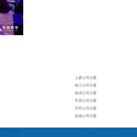
上虞公司注册
袍江公司注册
钱清公司注册
齐贤公司注册
百官公司注册
道墟公司注册