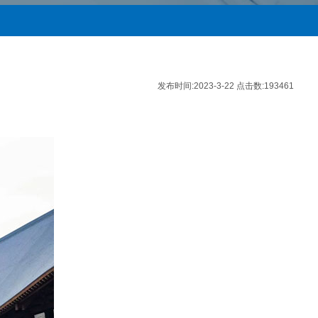
发布时间:2023-3-22 点击数:193461