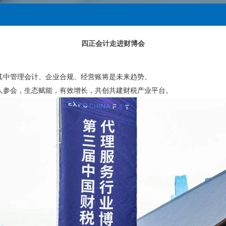
四正会计走进财博会
其中管理会计、企业合规、经营账将是未来趋势。
239人参会，生态赋能，有效增长，共创共建财税产业平台。