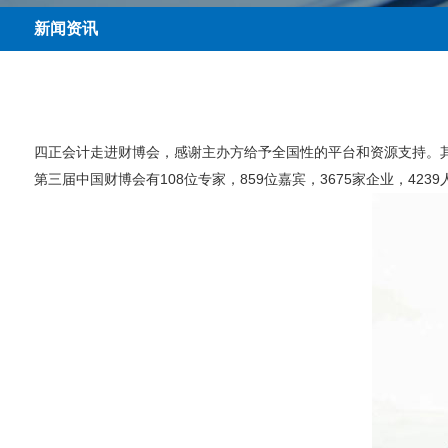
新闻资讯
走进财博会，感谢主办方给予全国性的平台和资源支持。
四正会计
第三届中国财博会有108位专家，859位嘉宾，3675家企业，4